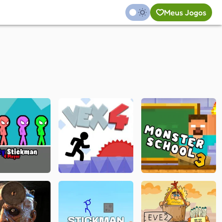
Meus Jogos