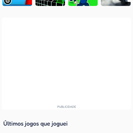
Últimos jogos que joguei