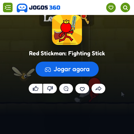
Red Stickman: Fighting Stick
Jogar agora
A preparar o jogo...