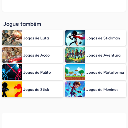
Jogue também
Jogos de Luta
Jogos de Stickman
Jogos de Ação
Jogos de Aventura
Jogos de Palito
Jogos de Plataforma
Jogos de Stick
Jogos de Meninos