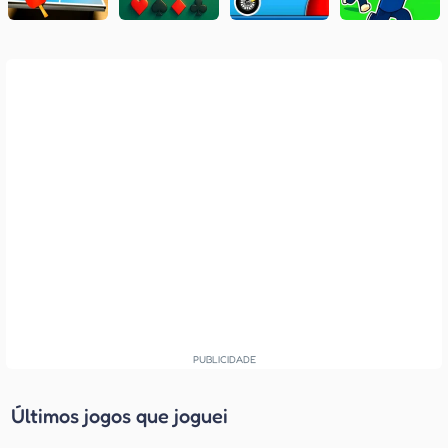
Últimos jogos que joguei