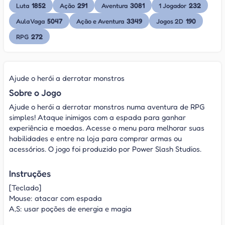
1852
291
3081
232
Luta
Ação
Aventura
1 Jogador
5047
3349
190
Aula Vaga
Ação e Aventura
Jogos 2D
272
RPG
Ajude o herói a derrotar monstros
Sobre o Jogo
Ajude o herói a derrotar monstros numa aventura de RPG
simples! Ataque inimigos com a espada para ganhar
experiência e moedas. Acesse o menu para melhorar suas
habilidades e entre na loja para comprar armas ou
acessórios. O jogo foi produzido por Power Slash Studios.
Instruções
[Teclado]
Mouse: atacar com espada
A,S: usar poções de energia e magia