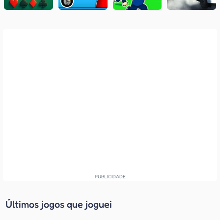
Últimos jogos que joguei