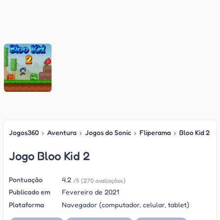
Jogos360
›
Aventura
›
Jogos do Sonic
›
Fliperama
›
Bloo Kid 2
Jogo Bloo Kid 2
Pontuação
4.2
/5
(270 avaliações)
Publicado em
Fevereiro de 2021
Plataforma
Navegador (computador, celular, tablet)