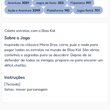
3081
253
941
Aventura
Jogos do Sonic
Fliperama
3349
140
701
Ação e Aventura
Plataforma
Jogos Retrô
Colete estrelas com o Bloo Kid
Sobre o Jogo
Inspirado no clássico Mario Bros, corra, pule e nade para
pegar todas as estrelas no mundo de Bloo Kid. São vários
caminhos e segredos para se descobrir. Depois de se
defender de todos os inimigos, prepare-se para encarar um
difícil chefão.
Instruções
[Teclado]
Setas: mover personagem