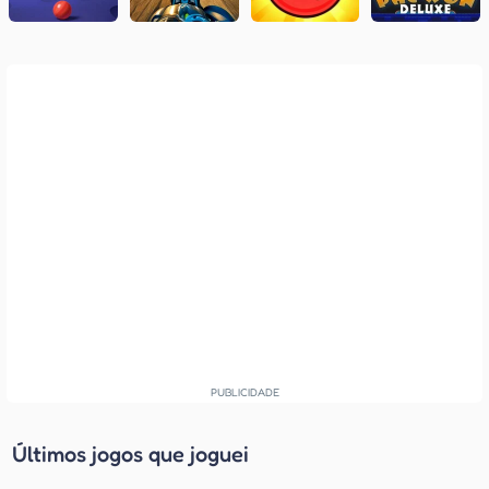
Últimos jogos que joguei