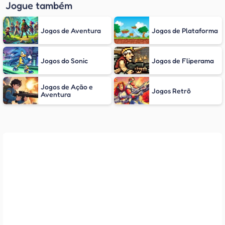
Jogue também
Jogos de Aventura
Jogos de Plataforma
Jogos do Sonic
Jogos de Fliperama
Jogos de Ação e
Jogos Retrô
Aventura