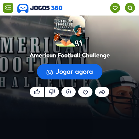
American Football Challenge
Jogar agora
A preparar o jogo...