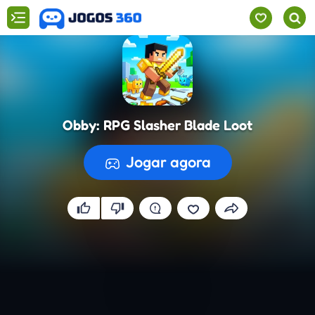
Obby: RPG Slasher Blade Loot
Obby: RPG Slasher Blade Loot
CONTINUAR
Jogar agora
A preparar o jogo...