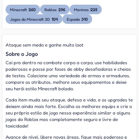
260
296
225
Minecraft
Roblox
Meninos
104
310
Jogos do Minecraft 3D
Espada
Ataque sem medo e ganhe muito loot
Sobre o Jogo
Cai pra dentro no combate corpo a corpo, use habilidades
poderosas e passe por fases de obby desafiadoras e cheias
de testes. Colecione uma variedade de armas e armaduras,
compare os atributos, melhore seus equipamentos e deixe
seu herói estilo Minecraft bolado.
Cada item muda seu ataque, defesa e vida, e os upgrades te
deixam ainda mais forte. Escolha os melhores equips e crie o
seu próprio estilo de jogo nessa experiência similar a alguns
jogos do Roblox mas completamente seguro e livre de
toxicidade!
Avance de nível, libere novas áreas, fique mais poderoso e