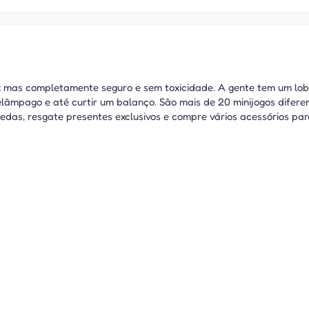
lox mas completamente seguro e sem toxicidade. A gente tem um lo
elâmpago e até curtir um balanço. São mais de 20 minijogos difere
edas, resgate presentes exclusivos e compre vários acessórios pa