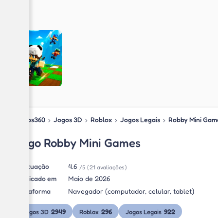
Jogos360
›
Jogos 3D
›
Roblox
›
Jogos Legais
›
Robby Mini Gam
Jogo Robby Mini Games
Pontuação
4.6
/5
(21 avaliações)
Publicado em
Maio de 2026
Plataforma
Navegador (computador, celular, tablet)
2949
296
922
Jogos 3D
Roblox
Jogos Legais