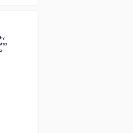
bby
ntes
ra