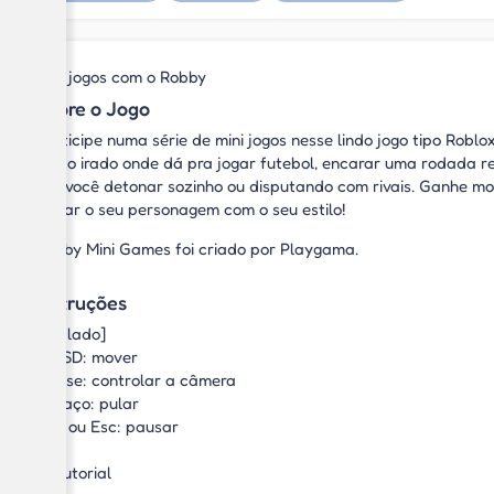
Mini jogos com o Robby
Sobre o Jogo
Participe numa série de mini jogos nesse lindo jogo tipo Rob
muito irado onde dá pra jogar futebol, encarar uma rodada r
pra você detonar sozinho ou disputando com rivais. Ganhe mo
deixar o seu personagem com o seu estilo!
Robby Mini Games foi criado por Playgama.
Instruções
[Teclado]
WASD: mover
Mouse: controlar a câmera
Espaço: pular
Tab ou Esc: pausar
E: Tutorial