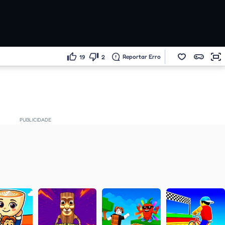
Reportar Erro
19
2