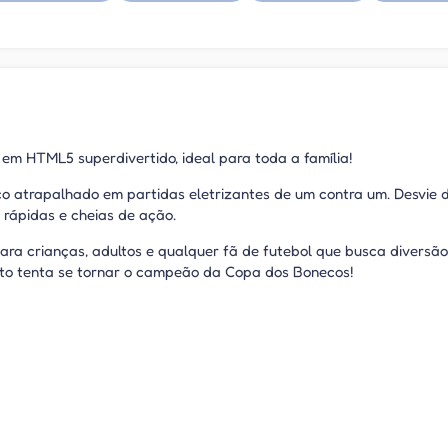
m HTML5 superdivertido, ideal para toda a família!
o atrapalhado em partidas eletrizantes de um contra um. Desvie 
 rápidas e cheias de ação.
 para crianças, adultos e qualquer fã de futebol que busca diversão
nto tenta se tornar o campeão da Copa dos Bonecos!