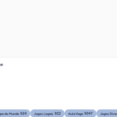
up
624
922
5047
opa do Mundo
Jogos Legais
Aula Vaga
Jogos Dive