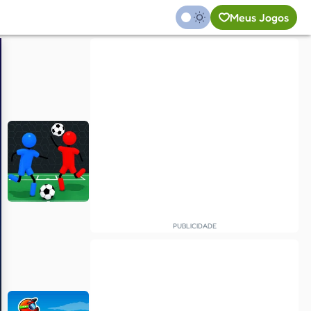
Meus Jogos