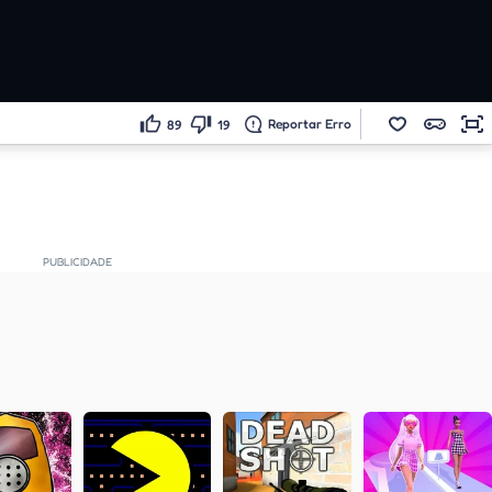
Reportar Erro
89
19