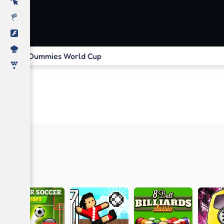
Dummies World Cup