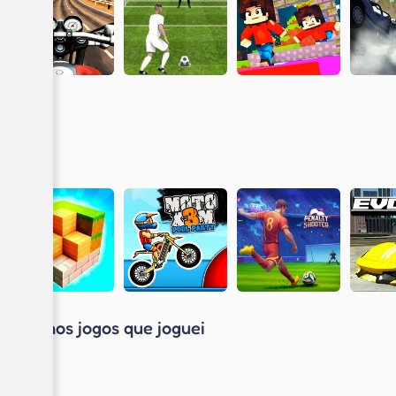
Últimos jogos que joguei