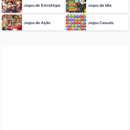
Jogos de Estratégia
Jogos de Idle
Jogos de Ação
Jogos Casuais