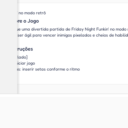
FNF no modo retrô
Sobre o Jogo
Jogue uma divertida partida de Friday Night Funkin' no modo 
que ser ágil para vencer inimigos pixelados e cheios de habil
Instruções
[Teclado]
X: iniciar jogo
Setas: inserir setas conforme o ritmo
Jogue também
Jogos de Friday Night
Jogos de Músi
Funkin'