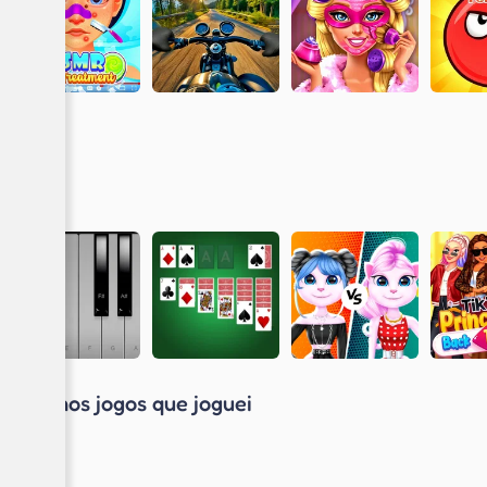
Últimos jogos que joguei