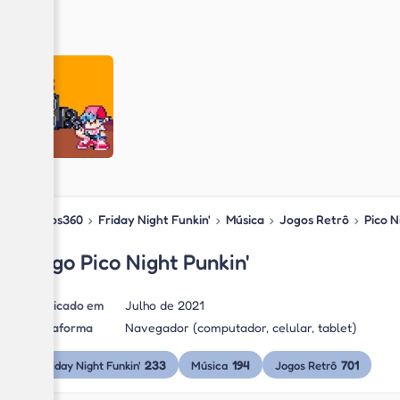
Jogos360
›
Friday Night Funkin'
›
Música
›
Jogos Retrô
›
Pico N
Jogo Pico Night Punkin'
Publicado em
Julho de 2021
Plataforma
Navegador (computador, celular, tablet)
233
194
701
Friday Night Funkin'
Música
Jogos Retrô