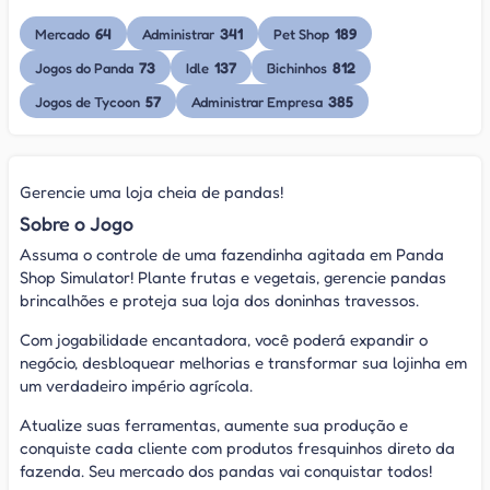
64
341
189
Mercado
Administrar
Pet Shop
73
137
812
Jogos do Panda
Idle
Bichinhos
57
385
Jogos de Tycoon
Administrar Empresa
Gerencie uma loja cheia de pandas!
Sobre o Jogo
Assuma o controle de uma fazendinha agitada em Panda
Shop Simulator! Plante frutas e vegetais, gerencie pandas
brincalhões e proteja sua loja dos doninhas travessos.
Com jogabilidade encantadora, você poderá expandir o
negócio, desbloquear melhorias e transformar sua lojinha em
um verdadeiro império agrícola.
Atualize suas ferramentas, aumente sua produção e
conquiste cada cliente com produtos fresquinhos direto da
fazenda. Seu mercado dos pandas vai conquistar todos!