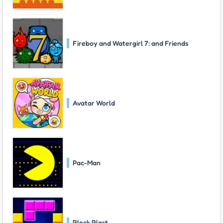
Fireboy and Watergirl 7: and Friends
Avatar World
Pac-Man
Block Blast