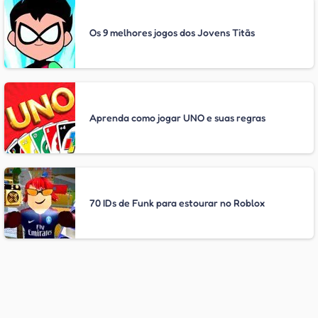
Os 9 melhores jogos dos Jovens Titãs
Aprenda como jogar UNO e suas regras
70 IDs de Funk para estourar no Roblox