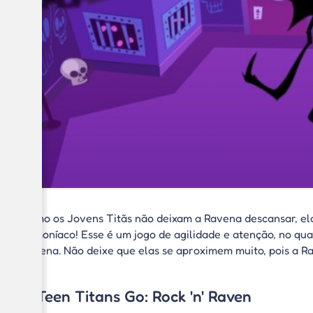
Como os Jovens Titãs não deixam a Ravena descansar, ela
demoníaco! Esse é um jogo de agilidade e atenção, no qu
Ravena. Não deixe que elas se aproximem muito, pois a Ra
5. Teen Titans Go: Rock 'n' Raven