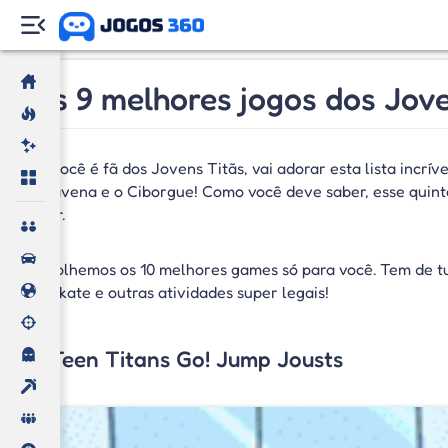
Os 9 melhores jogos dos Jove
Se você é fã dos Jovens Titãs, vai adorar esta lista incrí
a Ravena e o Ciborgue! Como você deve saber, esse quint
zoar.
Escolhemos os 10 melhores games só para você. Tem de tu
de skate e outras atividades super legais!
1. Teen Titans Go! Jump Jousts