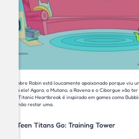
O pobre Robin está loucamente apaixonado porque viu um
para ele! Agora, o Mutano, a Ravena e o Ciborgue vão ter
Go: Titanic Heartbreak é inspirado em games como Bubble 
até não restar uma.
3. Teen Titans Go: Training Tower