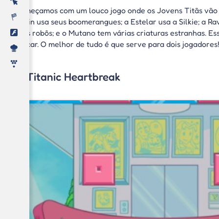
Começamos com um louco jogo onde os Jovens Titãs vão lu
Robin usa seus boomerangues; a Estelar usa a Silkie; a R
seus robôs; e o Mutano tem várias criaturas estranhas. Ess
atacar. O melhor de tudo é que serve para dois jogadores
2. Titanic Heartbreak