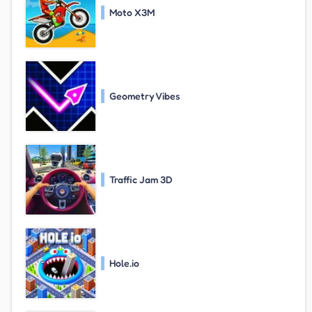
Moto X3M
Geometry Vibes
Traffic Jam 3D
Hole.io