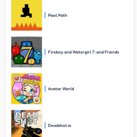
Pixel Path
Fireboy and Watergirl 7: and Friends
Avatar World
Deadshot.io