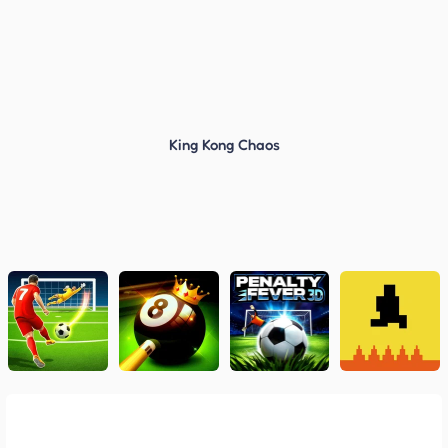
King Kong Chaos