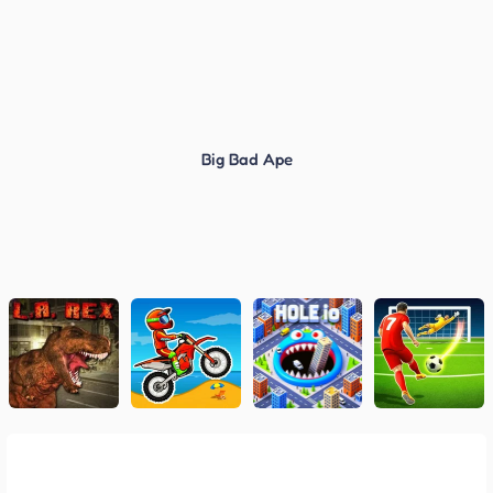
Big Bad Ape