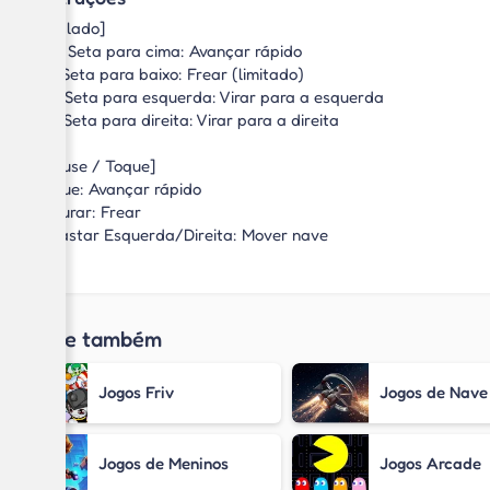
[Teclado]
W / Seta para cima: Avançar rápido
S / Seta para baixo: Frear (limitado)
A / Seta para esquerda: Virar para a esquerda
D / Seta para direita: Virar para a direita
[Mouse / Toque]
Toque: Avançar rápido
Segurar: Frear
Arrastar Esquerda/Direita: Mover nave
Jogue também
Jogos Friv
Jogos de Nave
Jogos de Meninos
Jogos Arcade