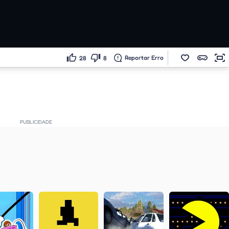
Reportar Erro
28
8