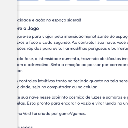
Velocidade e ação no espaço sideral!
Sobre o Jogo
Prepare-se para viajar pela imensidão hipnotizante do espaç
reflexos e foco a cada segundo. Ao controlar sua nave, você 
decisões rápidas para evitar armadilhas perigosas e barreir
A cada fase, a intensidade aumenta, trazendo obstáculos ine
elevam a adrenalina. Sinta a emoção ao passar por corredor
placar.
Com controles intuitivos tanto no teclado quanto na tela sen
velocidade, seja no computador ou no celular.
Pilote sua nave nesse labirinto cósmico de luzes e sombras e
estrelas. Está pronto para encarar o vazio e virar lenda no un
Cosmo Void foi criado por gameVgames.
Instruções