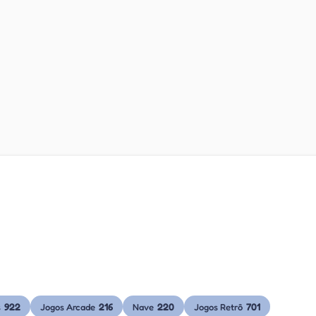
922
216
220
701
s
Jogos Arcade
Nave
Jogos Retrô