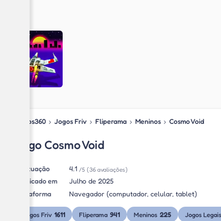
Jogos360
›
Jogos Friv
›
Fliperama
›
Meninos
›
Cosmo Void
Jogo Cosmo Void
Pontuação
4.1
/5
(36 avaliações)
Publicado em
Julho de 2025
Plataforma
Navegador (computador, celular, tablet)
1611
941
225
Jogos Friv
Fliperama
Meninos
Jogos Legai