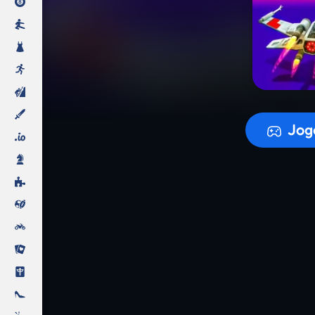
A prepara
Jog