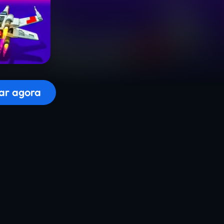
r o jogo...
ar agora