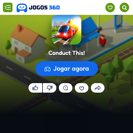
Conduct This!
Jogar agora
A preparar o jogo...