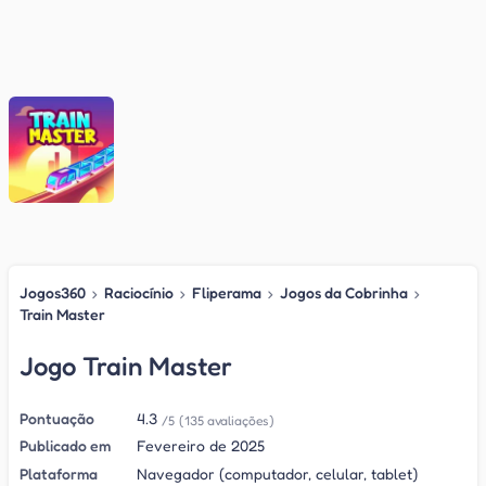
Jogos360
›
Raciocínio
›
Fliperama
›
Jogos da Cobrinha
›
Train Master
Jogo Train Master
Pontuação
4.3
/5
(135 avaliações)
Publicado em
Fevereiro de 2025
Plataforma
Navegador (computador, celular, tablet)