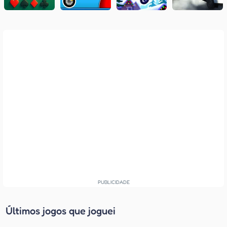
Últimos jogos que joguei