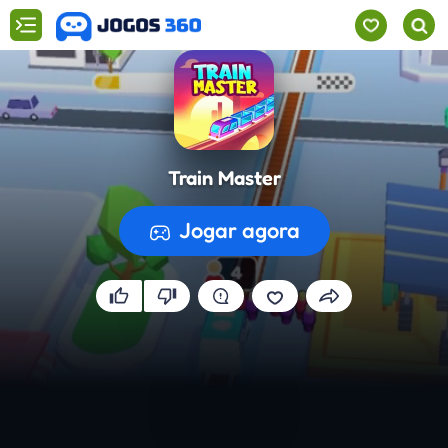
Train Master
Jogar agora
A preparar o jogo...