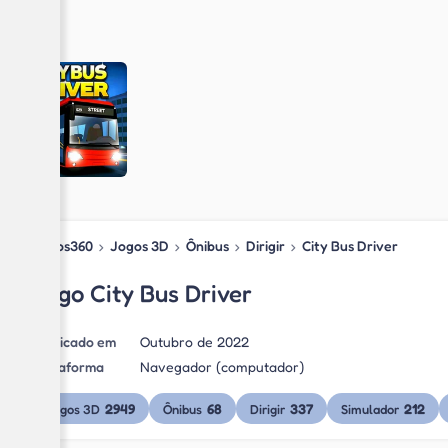
Jogos360
›
Jogos 3D
›
Ônibus
›
Dirigir
›
City Bus Driver
Jogo City Bus Driver
Publicado em
Outubro de 2022
Plataforma
Navegador (computador)
2949
68
337
212
Jogos 3D
Ônibus
Dirigir
Simulador