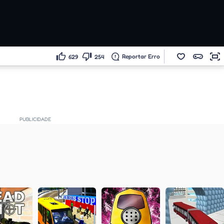
Reportar Erro
629
254