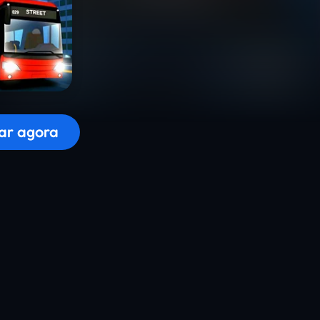
r o jogo...
ar agora