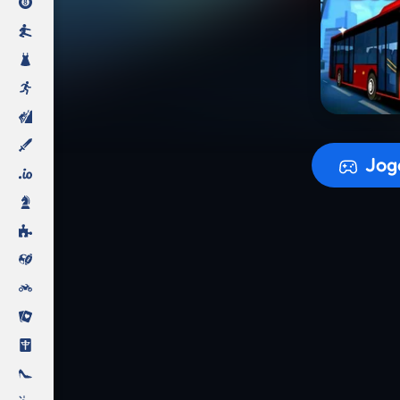
A prepara
Jog