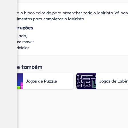
Mova o bloco colorido para preencher todo o labirinto. Vá pa
movimentos para completar o labirinto.
Instruções
[Teclado]
Setas: mover
R: reiniciar
Jogue também
Jogos de Puzzle
Jogos de Labir