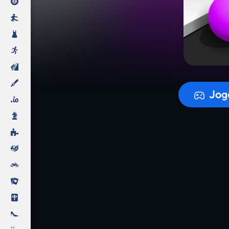
A prepara
Jog