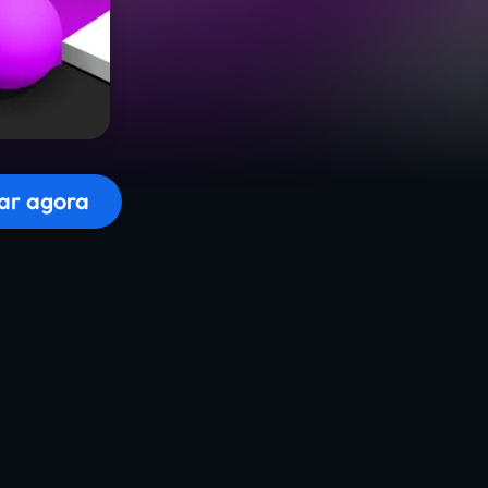
r o jogo...
ar agora