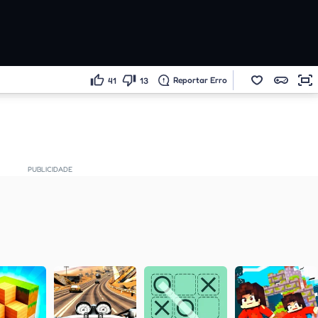
Reportar Erro
41
13