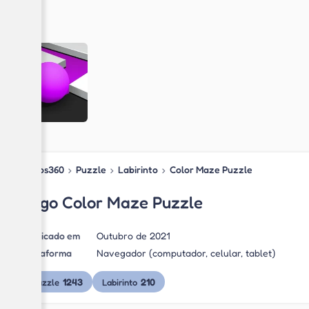
Jogos360
›
Puzzle
›
Labirinto
›
Color Maze Puzzle
Jogo Color Maze Puzzle
Publicado em
Outubro de 2021
Plataforma
Navegador (computador, celular, tablet)
1243
210
Puzzle
Labirinto