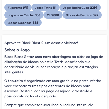
941
81
2397
Fliperama
Jogos Tetris
Jogos Racha Cuca
186
2088
347
Jogos para Celular
QI
Blocos de Encaixe
335
Blocos Coloridos
Aproveite Block Blast 2, um desafio viciante!
Sobre o Jogo
Block Blast 2 traz uma nova abordagem ao clássico jogo de
eliminação de blocos no estilo Tetris, desafiando sua
capacidade de visualizar espaços e planejar estratégias
inteligentes.
O tabuleiro é organizado em uma grade, e na parte inferior
você encontrará três tipos diferentes de blocos para
escolher. Basta clicar na peça desejada, arrastá-la e
posicioná-la no local adequado.
Sempre que completar uma linha ou coluna inteira, ela