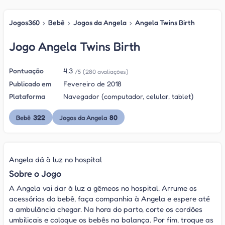
Jogos360
›
Bebê
›
Jogos da Angela
›
Angela Twins Birth
Jogo Angela Twins Birth
Pontuação
4.3
/5
(280 avaliações)
Publicado em
Fevereiro de 2018
Plataforma
Navegador (computador, celular, tablet)
322
80
Bebê
Jogos da Angela
Angela dá à luz no hospital
Sobre o Jogo
A Angela vai dar à luz a gêmeos no hospital. Arrume os
acessórios do bebê, faça companhia à Angela e espere até
a ambulância chegar. Na hora do parto, corte os cordões
umbilicais e coloque os bebês na balança. Por fim, troque as