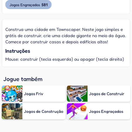
581
Jogos Engraçados
Construa uma cidade em Townscaper. Neste jogo simples e
grátis de construir, crie uma cidade gigante no meio da água.
Comece por construir casas e depois edifícios altos!
Instruções
Mouse: construir (tecla esquerda) ou apagar (tecla direita)
Jogue também
Jogos Friv
Jogos de Construir
Jogos de Construção
Jogos Engraçados