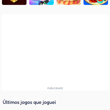
Últimos jogos que joguei