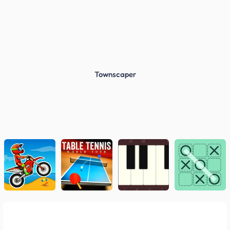
Townscaper