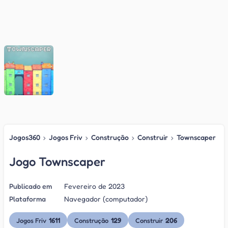
Jogos360
›
Jogos Friv
›
Construção
›
Construir
›
Townscaper
Jogo Townscaper
Publicado em
Fevereiro de 2023
Plataforma
Navegador (computador)
1611
129
206
Jogos Friv
Construção
Construir