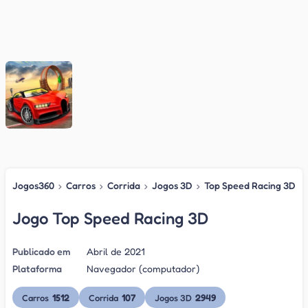
Jogos360
›
Carros
›
Corrida
›
Jogos 3D
›
Top Speed Racing 3D
Jogo Top Speed Racing 3D
Publicado em
Abril de 2021
Plataforma
Navegador (computador)
1512
107
2949
Carros
Corrida
Jogos 3D