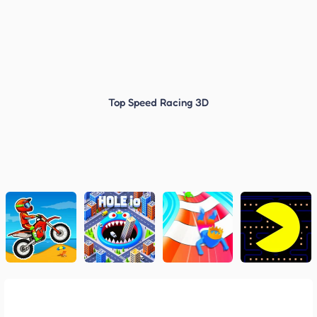
Top Speed Racing 3D