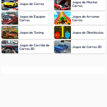
Jogos de Montar
Jogos de Carros
Carros
Jogos de Equipar
Jogos de Arrumar
Carros
Carros
Jogos de Tuning
Jogos de Obstáculos
Jogos de Corrida de
Jogos de Carros 3D
Carros 3D