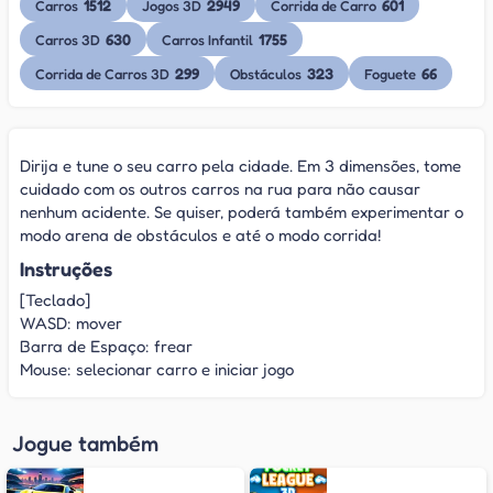
1512
2949
601
Carros
Jogos 3D
Corrida de Carro
630
1755
Carros 3D
Carros Infantil
299
323
66
Corrida de Carros 3D
Obstáculos
Foguete
Dirija e tune o seu carro pela cidade. Em 3 dimensões, tome
cuidado com os outros carros na rua para não causar
nenhum acidente. Se quiser, poderá também experimentar o
modo arena de obstáculos e até o modo corrida!
Instruções
[Teclado]
WASD: mover
Barra de Espaço: frear
Mouse: selecionar carro e iniciar jogo
Jogue também