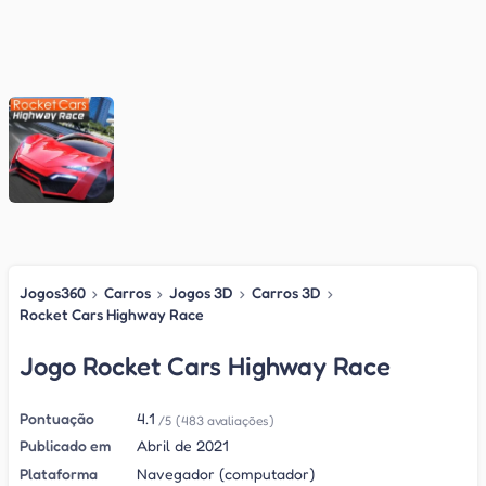
Jogos360
›
Carros
›
Jogos 3D
›
Carros 3D
›
Rocket Cars Highway Race
Jogo Rocket Cars Highway Race
Pontuação
4.1
/5
(483 avaliações)
Publicado em
Abril de 2021
Plataforma
Navegador (computador)