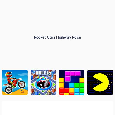
Rocket Cars Highway Race