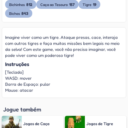
812
157
19
Bichinhos
Caça ao Tesouro
Tigre
843
Bichos
Imagine viver como um tigre. Ataque presas, cace, interaja
com outros tigres e faça muitas missões bem legais no meio
da selva! Com este game, você não precisa imaginar, você
pode viver como um poderoso tigre!
Instruções
[Teclado]
WASD: mover
Barra de Espaço: pular
Mouse: atacar
Jogue também
Jogos de Caça
Jogos de Tigre