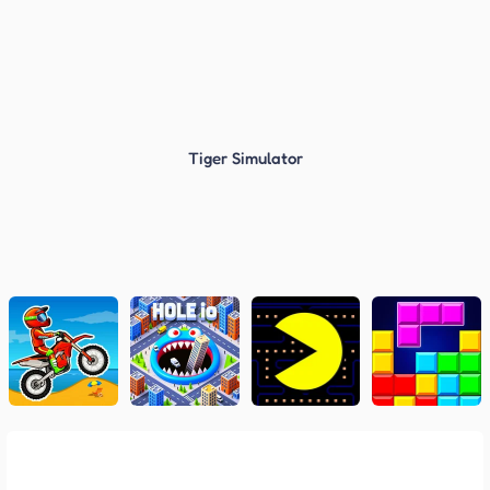
Tiger Simulator