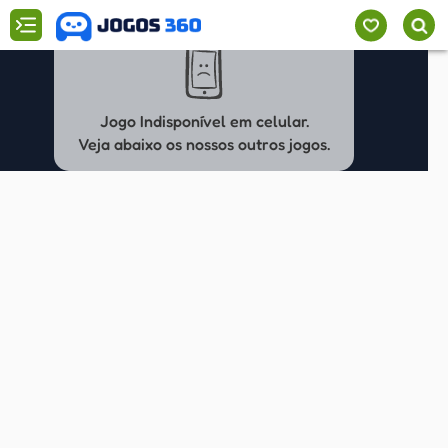
Jogo Indisponível em celular.
Veja abaixo os nossos outros jogos.