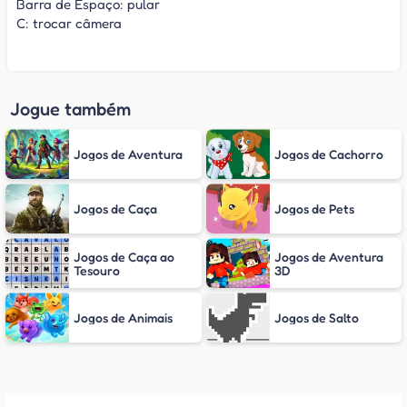
Barra de Espaço: pular
C: trocar câmera
Jogue também
Jogos de Aventura
Jogos de Cachorro
Jogos de Caça
Jogos de Pets
Jogos de Caça ao
Jogos de Aventura
Tesouro
3D
Jogos de Animais
Jogos de Salto