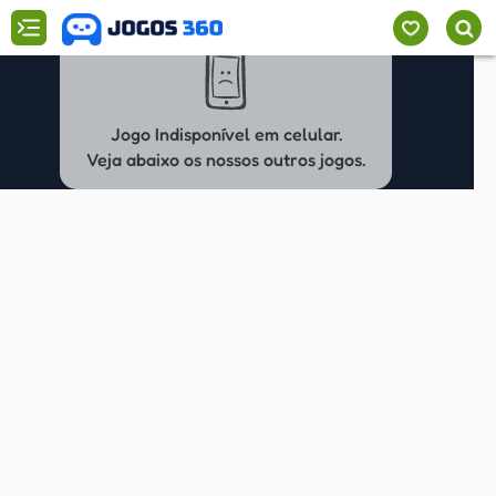
Jogo Indisponível em celular.
Veja abaixo os nossos outros jogos.