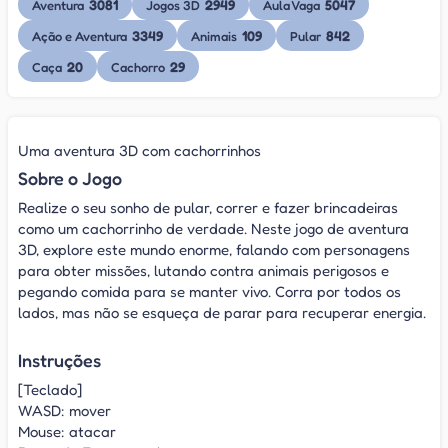
3081
2949
5047
Aventura
Jogos 3D
Aula Vaga
3349
109
842
Ação e Aventura
Animais
Pular
20
29
Caça
Cachorro
Uma aventura 3D com cachorrinhos
Sobre o Jogo
Realize o seu sonho de pular, correr e fazer brincadeiras
como um cachorrinho de verdade. Neste jogo de aventura
3D, explore este mundo enorme, falando com personagens
para obter missões, lutando contra animais perigosos e
pegando comida para se manter vivo. Corra por todos os
lados, mas não se esqueça de parar para recuperar energia.
Instruções
[Teclado]
WASD: mover
Mouse: atacar