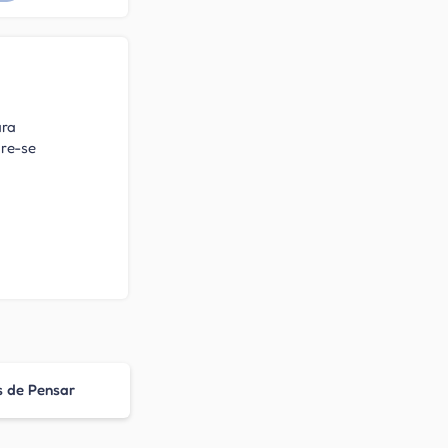
ara
bre-se
s de Pensar