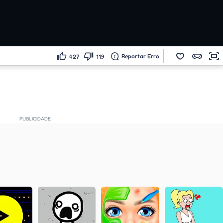
Reportar Erro
427
119