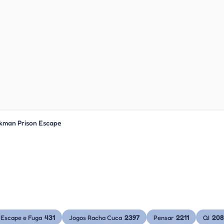
ckman Prison Escape
431
2397
2211
208
Escape e Fuga
Jogos Racha Cuca
Pensar
QI