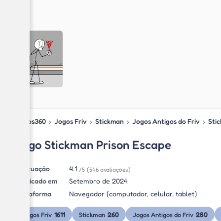
Jogos360
›
Jogos Friv
›
Stickman
›
Jogos Antigos do Friv
›
Sti
Jogo Stickman Prison Escape
Pontuação
4.1
/5
(546 avaliações)
Publicado em
Setembro de 2024
Plataforma
Navegador (computador, celular, tablet)
1611
260
280
Jogos Friv
Stickman
Jogos Antigos do Friv