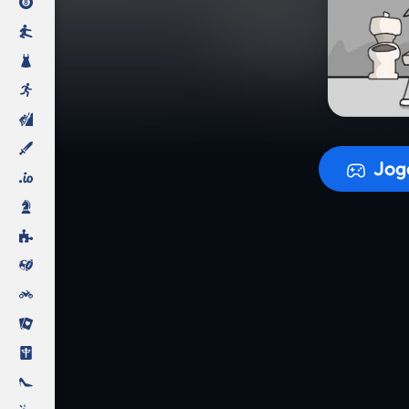
A prepara
Jog