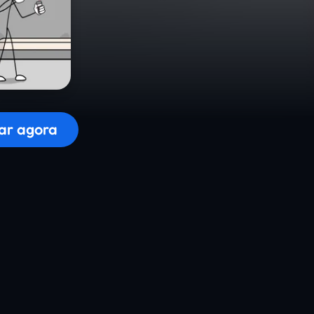
r o jogo...
ar agora