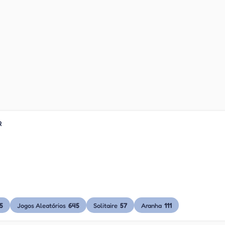
R
5
645
57
111
Jogos Aleatórios
Solitaire
Aranha