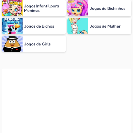
Jogos Infantil para
Jogos de Bichinhos
Meninas
Jogos de Bichos
Jogos de Mulher
Jogos de Girls