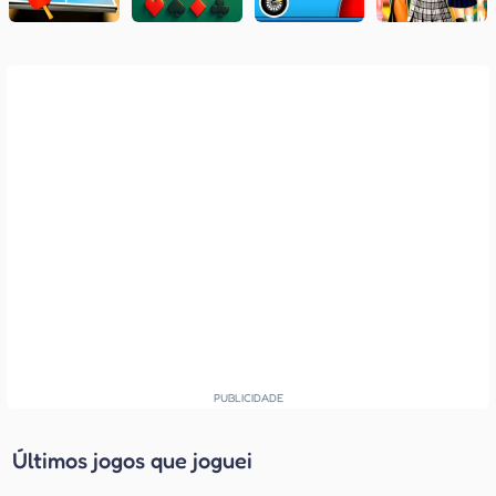
Últimos jogos que joguei