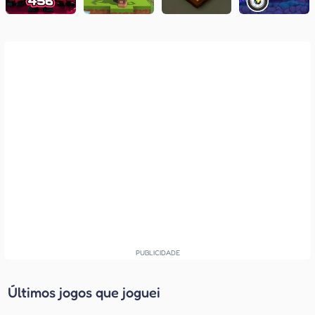
Últimos jogos que joguei