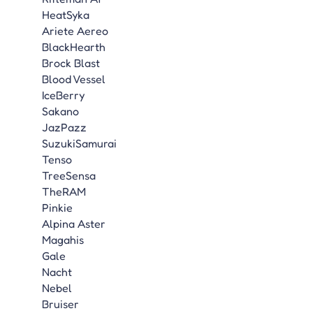
HeatSyka
Ariete Aereo
BlackHearth
Brock Blast
Blood Vessel
IceBerry
Sakano
JazPazz
SuzukiSamurai
Tenso
TreeSensa
TheRAM
Pinkie
Alpina Aster
Magahis
Gale
Nacht
Nebel
Bruiser