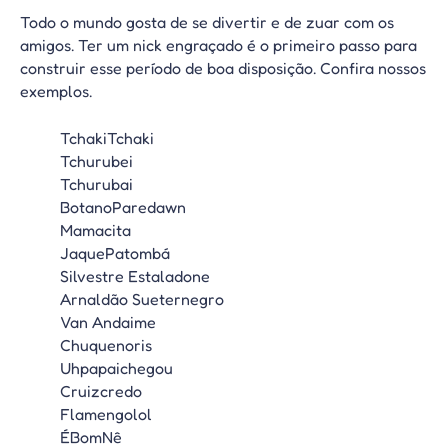
Todo o mundo gosta de se divertir e de zuar com os
amigos. Ter um nick engraçado é o primeiro passo para
construir esse período de boa disposição. Confira nossos
exemplos.
TchakiTchaki
Tchurubei
Tchurubai
BotanoParedawn
Mamacita
JaquePatombá
Silvestre Estaladone
Arnaldão Sueternegro
Van Andaime
Chuquenoris
Uhpapaichegou
Cruizcredo
Flamengolol
ÉBomNê