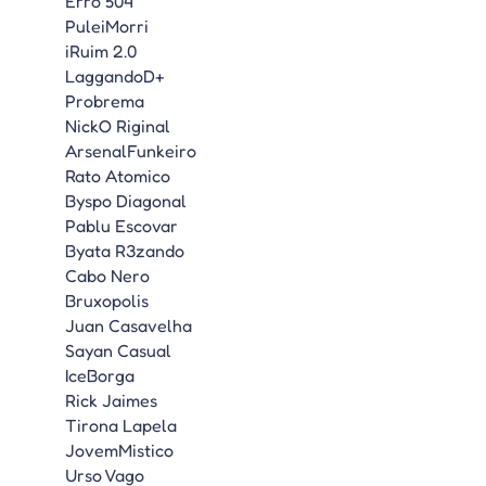
Erro 504
PuleiMorri
iRuim 2.0
LaggandoD+
Probrema
NickO Riginal
ArsenalFunkeiro
Rato Atomico
Byspo Diagonal
Pablu Escovar
Byata R3zando
Cabo Nero
Bruxopolis
Juan Casavelha
Sayan Casual
IceBorga
Rick Jaimes
Tirona Lapela
JovemMistico
Urso Vago