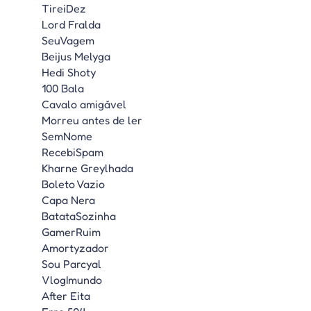
TireiDez
Lord Fralda
SeuVagem
Beijus Melyga
Hedi Shoty
100 Bala
Cavalo amigável
Morreu antes de ler
SemNome
RecebiSpam
Kharne Greylhada
Boleto Vazio
Capa Nera
BatataSozinha
GamerRuim
Amortyzador
Sou Parcyal
VlogImundo
After Eita