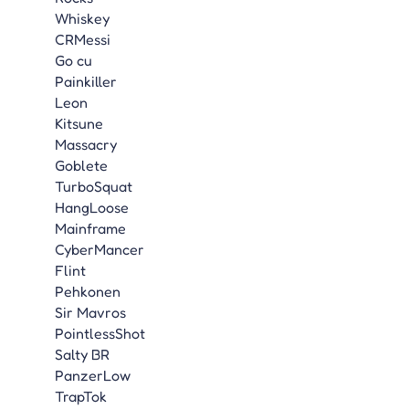
Whiskey
CRMessi
Go cu
Painkiller
Leon
Kitsune
Massacry
Goblete
TurboSquat
HangLoose
Mainframe
CyberMancer
Flint
Pehkonen
Sir Mavros
PointlessShot
Salty BR
PanzerLow
TrapTok