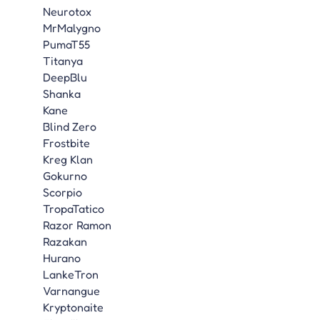
Neurotox
MrMalygno
PumaT55
Titanya
DeepBlu
Shanka
Kane
Blind Zero
Frostbite
Kreg Klan
Gokurno
Scorpio
TropaTatico
Razor Ramon
Razakan
Hurano
LankeTron
Varnangue
Kryptonaite