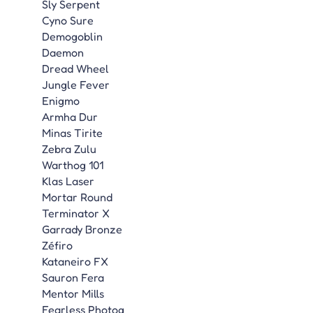
Sly Serpent
Cyno Sure
Demogoblin
Daemon
Dread Wheel
Jungle Fever
Enigmo
Armha Dur
Minas Tirite
Zebra Zulu
Warthog 101
Klas Laser
Mortar Round
Terminator X
Garrady Bronze
Zéfiro
Kataneiro FX
Sauron Fera
Mentor Mills
Fearless Photog