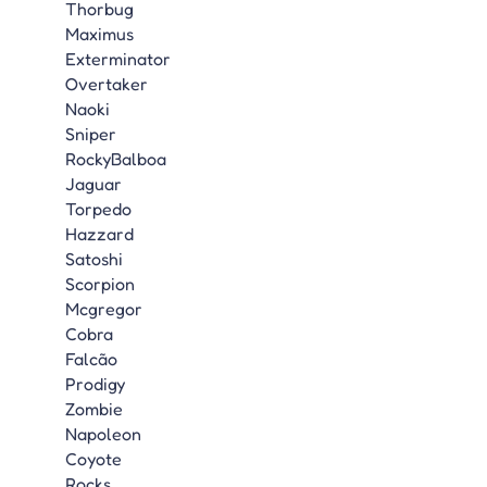
Thorbug
Maximus
Exterminator
Overtaker
Naoki
Sniper
RockyBalboa
Jaguar
Torpedo
Hazzard
Satoshi
Scorpion
Mcgregor
Cobra
Falcão
Prodigy
Zombie
Napoleon
Coyote
Rocks