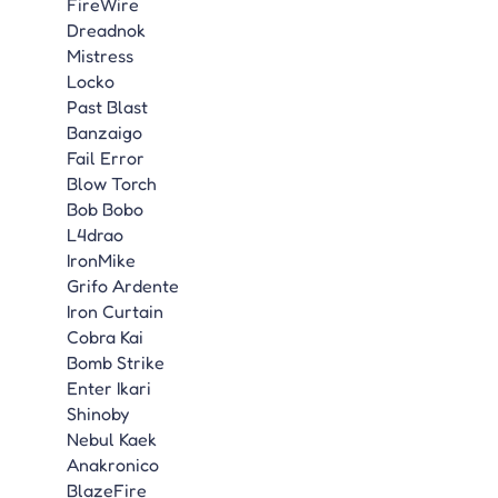
FireWire
Dreadnok
Mistress
Locko
Past Blast
Banzaigo
Fail Error
Blow Torch
Bob Bobo
L4drao
IronMike
Grifo Ardente
Iron Curtain
Cobra Kai
Bomb Strike
Enter Ikari
Shinoby
Nebul Kaek
Anakronico
BlazeFire