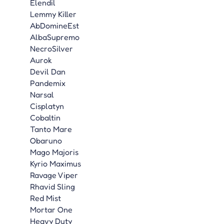
Elendil
Lemmy Killer
AbDomineEst
AlbaSupremo
NecroSilver
Aurok
Devil Dan
Pandemix
Narsal
Cisplatyn
Cobaltin
Tanto Mare
Obaruno
Mago Majoris
Kyrio Maximus
Ravage Viper
Rhavid Sling
Red Mist
Mortar One
Heavy Duty