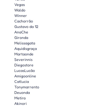
Vegas
Waldo
Winner
Cachorrão
Gustavo da 12
AnaChe
Gironda
Melissagata
Aquidisgraça
Martaonde
Severinnis
Diegostore
LucasLucão
Amigoonline
Catlucia
Tonymarrento
Deuonda
Metira
Akinori