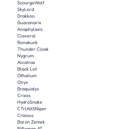
ScourgeWolf
SkyLord
Drakkoo
Guacanarix
Anaphylaxis
Claverol
Ronakunk
Thunder Cloak
Nygrum
Alcatrax
Black Lot
Othalium
Onyx
Braquialys
Crixos
HydroSnake
CTrlAltSNiper
Crassus
Baron Zemek
Rifleman AT