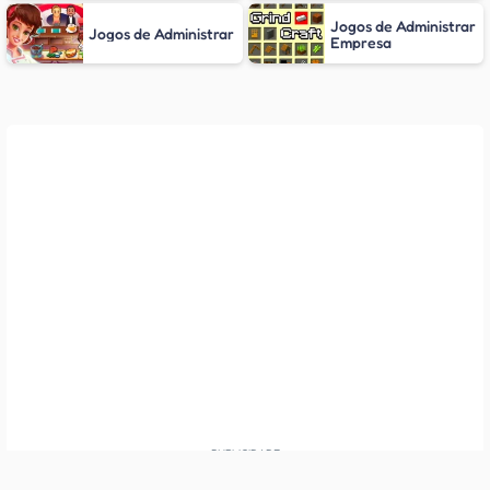
Jogos de Administrar
Jogos de Administrar
Empresa