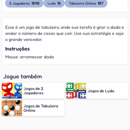
1548
16
187
2 Jogadores
Ludo
Tabuleiro Online
Esse é um jogo de tabuleiro, onde sua tarefa é girar o dado e
andar o número de casas que cair. Use sua estratégia e seja
o grande vencedor.
Instruções
Mouse: arremessar dado
Jogue também
Jogos de 2
Jogos de Ludo
Jogadores
Jogos de Tabuleiro
Online