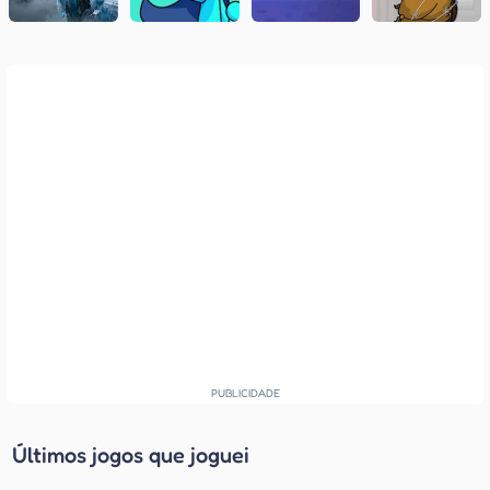
Últimos jogos que joguei