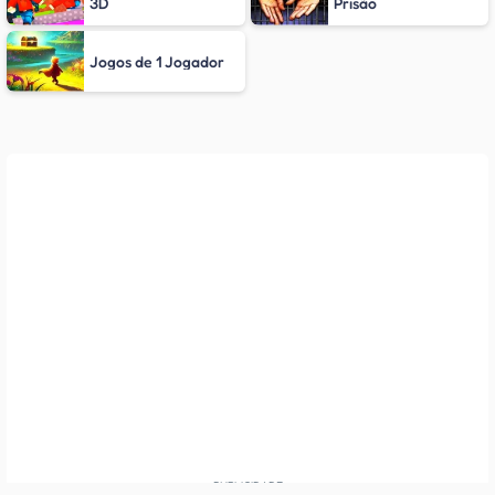
3D
Prisão
Jogos de 1 Jogador