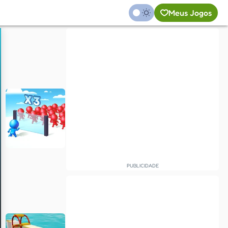
Meus Jogos