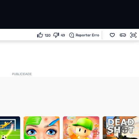
Reportar Erro
120
49