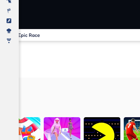
Epic Race