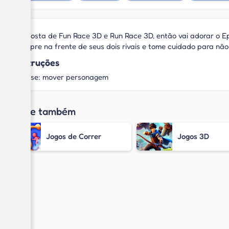
Se gosta de Fun Race 3D e Run Race 3D, então vai adorar o E
sempre na frente de seus dois rivais e tome cuidado para não
Instruções
Mouse: mover personagem
Jogue também
Jogos de Correr
Jogos 3D