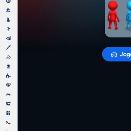
A prepara
CO
Jog