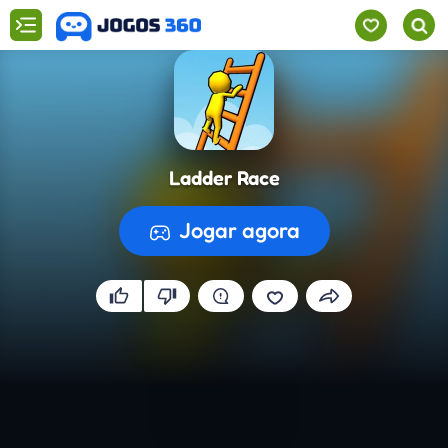
Ladder Race
Jogar agora
A preparar o jogo...