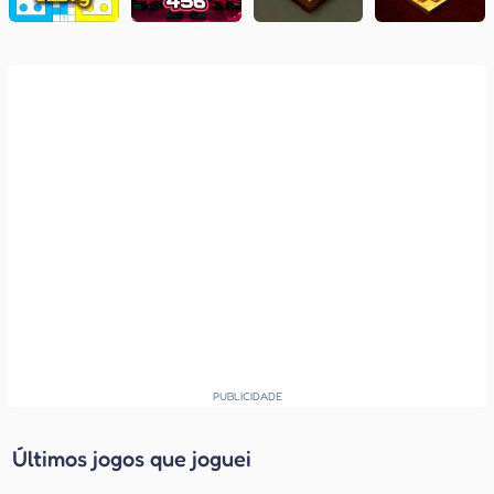
Últimos jogos que joguei