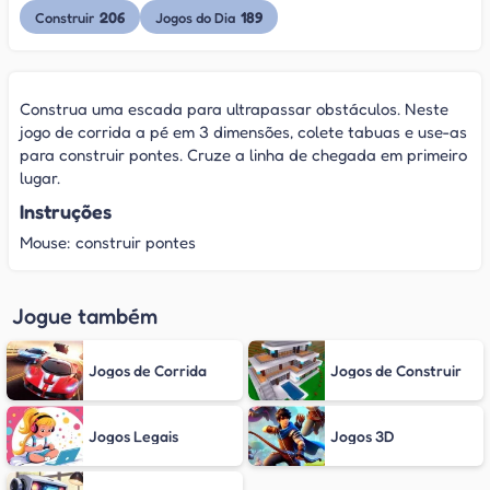
206
189
Construir
Jogos do Dia
Construa uma escada para ultrapassar obstáculos. Neste
jogo de corrida a pé em 3 dimensões, colete tabuas e use-as
para construir pontes. Cruze a linha de chegada em primeiro
lugar.
Instruções
Mouse: construir pontes
Jogue também
Jogos de Corrida
Jogos de Construir
Jogos Legais
Jogos 3D