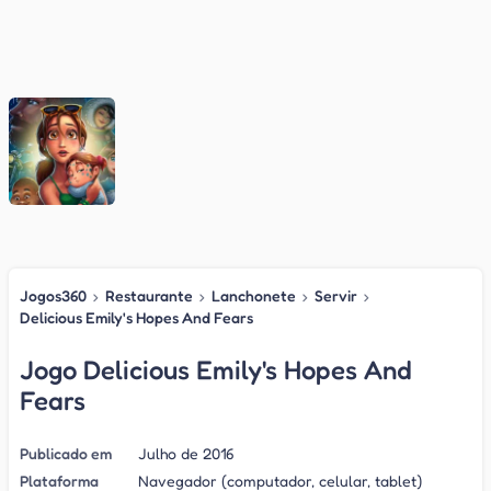
Jogos360
›
Restaurante
›
Lanchonete
›
Servir
›
Delicious Emily's Hopes And Fears
Jogo Delicious Emily's Hopes And
Fears
Publicado em
Julho de 2016
Plataforma
Navegador (computador, celular, tablet)