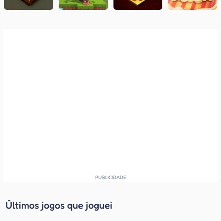
Últimos jogos que joguei