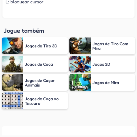
L: bloquear cursor
Jogue também
Jogos de Tiro Com
Jogos de Tiro 3D
Mira
Jogos de Caça
Jogos 3D
Jogos de Caçar
Jogos de Mira
Animais
Jogos de Caça ao
Tesouro