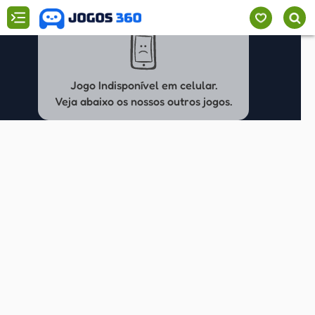
Jogo Indisponível em celular.
Veja abaixo os nossos outros jogos.