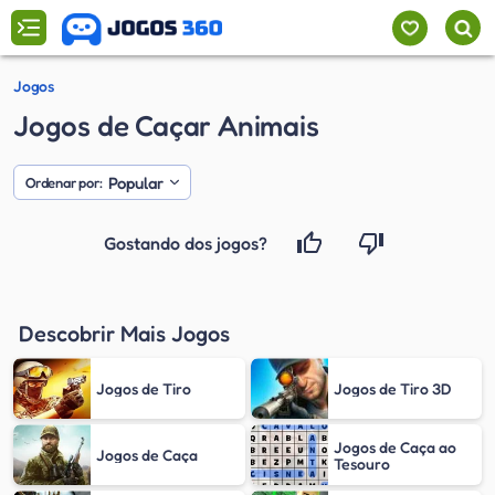
Jogos
Jogos de Caçar Animais
Popular
Ordenar por:
Gostando dos jogos?
Descobrir Mais Jogos
Jogos de Tiro
Jogos de Tiro 3D
Jogos de Caça ao
Jogos de Caça
Tesouro