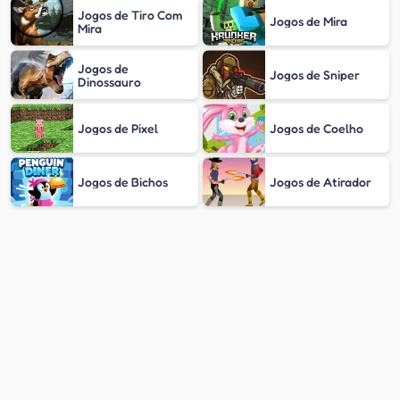
Jogos de Tiro Com
Jogos de Mira
Mira
Jogos de
Jogos de Sniper
Dinossauro
Jogos de Pixel
Jogos de Coelho
Jogos de Bichos
Jogos de Atirador