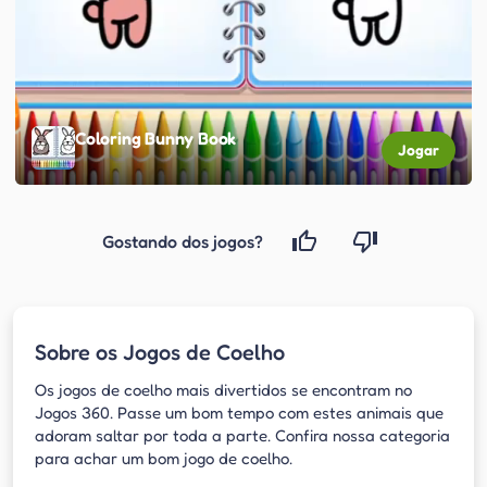
Coloring Bunny Book
Jogar
Gostando dos jogos?
Sobre os Jogos de Coelho
Os jogos de coelho mais divertidos se encontram no
Jogos 360. Passe um bom tempo com estes animais que
adoram saltar por toda a parte. Confira nossa categoria
para achar um bom jogo de coelho.