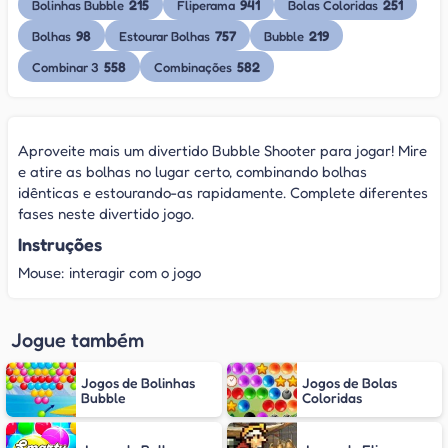
215
941
251
Bolinhas Bubble
Fliperama
Bolas Coloridas
98
757
219
Bolhas
Estourar Bolhas
Bubble
558
582
Combinar 3
Combinações
Aproveite mais um divertido Bubble Shooter para jogar! Mire
e atire as bolhas no lugar certo, combinando bolhas
idênticas e estourando-as rapidamente. Complete diferentes
fases neste divertido jogo.
Instruções
Mouse: interagir com o jogo
Jogue também
Jogos de Bolinhas
Jogos de Bolas
Bubble
Coloridas