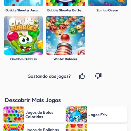
Bubble Shooter Arcade 2
Bubble Shooter Butterfly
Zumba Ocean
Om Nom Bubbles
Winter Bubbles
Gostando dos jogos?
Descobrir Mais Jogos
Jogos de Bolas
Jogos Friv
Coloridas
Jogos de Bolinhas