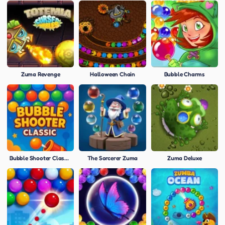
Zuma Revenge
Halloween Chain
Bubble Charms
Bubble Shooter Classic
The Sorcerer Zuma
Zuma Deluxe