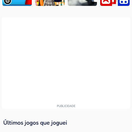
Últimos jogos que joguei