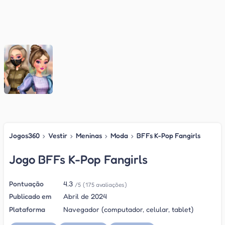
Jogos360
›
Vestir
›
Meninas
›
Moda
›
BFFs K-Pop Fangirls
Jogo BFFs K-Pop Fangirls
Pontuação
4.3
/5
(175 avaliações)
Publicado em
Abril de 2024
Plataforma
Navegador (computador, celular, tablet)