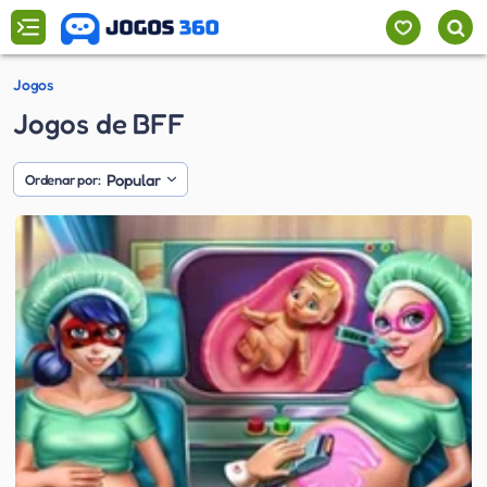
Jogos
Jogos de BFF
Popular
Ordenar por: