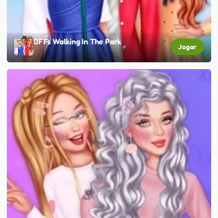
BFFs Walking In The Park
Jogar