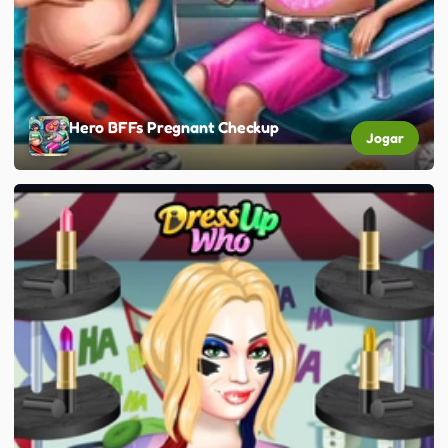
Hero BFFs Pregnant Checkup
Jogar