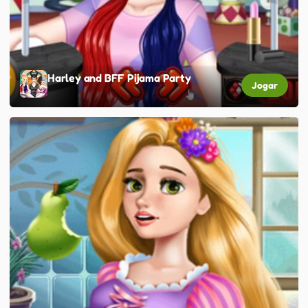
Harley and BFF Pijama Party
Jogar