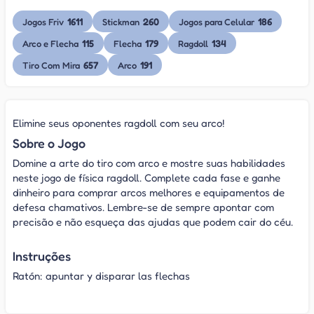
1611
260
186
Jogos Friv
Stickman
Jogos para Celular
115
179
134
Arco e Flecha
Flecha
Ragdoll
657
191
Tiro Com Mira
Arco
Elimine seus oponentes ragdoll com seu arco!
Sobre o Jogo
Domine a arte do tiro com arco e mostre suas habilidades
neste jogo de física ragdoll. Complete cada fase e ganhe
dinheiro para comprar arcos melhores e equipamentos de
defesa chamativos. Lembre-se de sempre apontar com
precisão e não esqueça das ajudas que podem cair do céu.
Instruções
Ratón: apuntar y disparar las flechas