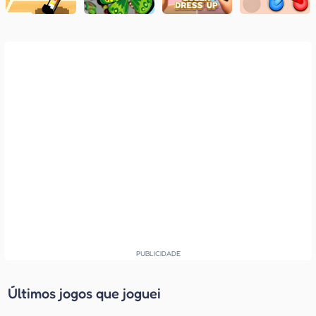
Últimos jogos que joguei