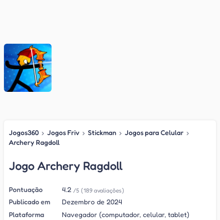
Jogos360
›
Jogos Friv
›
Stickman
›
Jogos para Celular
›
Archery Ragdoll
Jogo Archery Ragdoll
Pontuação
4.2
/5
(189 avaliações)
Publicado em
Dezembro de 2024
Plataforma
Navegador (computador, celular, tablet)